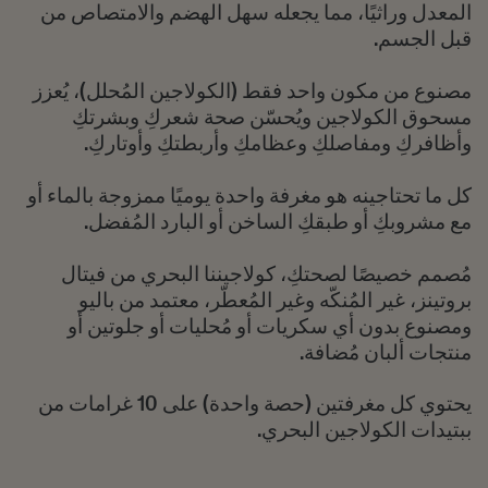
المعدل وراثيًا، مما يجعله سهل الهضم والامتصاص من
قبل الجسم.
مصنوع من مكون واحد فقط (الكولاجين المُحلل)، يُعزز
مسحوق الكولاجين ويُحسّن صحة شعركِ وبشرتكِ
وأظافركِ ومفاصلكِ وعظامكِ وأربطتكِ وأوتاركِ.
كل ما تحتاجينه هو مغرفة واحدة يوميًا ممزوجة بالماء أو
مع مشروبكِ أو طبقكِ الساخن أو البارد المُفضل.
مُصمم خصيصًا لصحتكِ، كولاجيننا البحري من فيتال
بروتينز، غير المُنكّه وغير المُعطّر، معتمد من باليو
ومصنوع بدون أي سكريات أو مُحليات أو جلوتين أو
منتجات ألبان مُضافة.
يحتوي كل مغرفتين (حصة واحدة) على 10 غرامات من
ببتيدات الكولاجين البحري.