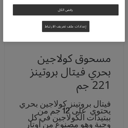
رفض الكل
إعدادات ملف تعريف الارتباط
مسحوق كولاجين
بحري فيتال بروتينز
221 جم
فيتال بروتينز كولاجين بحري
يحتوي على 12 جم من
ببتيدات الكولاجين في كل
وجبة وهو مصنوع من أوتار