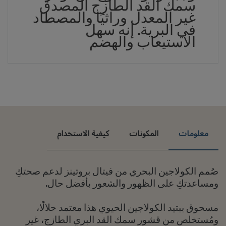
سمك القد الطازج المصدق
غير المعدل وراثيًا والمصطاد
في البرية. إنه سهل
الاستيعاب والهضم
معلومات
المكونات
كيفية الاستخدام
صُمم الكولاجين البحري من فيتال بروتينز لدعم صحتكِ
ومساعدتكِ على الظهور والشعور بأفضل حال.
مسحوق ببتيد الكولاجين الحيوي هذا معتمد حلالًا،
ومُستخلص من قشور سمك القد البري الطازج، غير