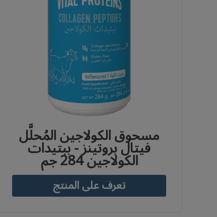
مسحوق الكولاجين المُحلَّل
فيتال بروتينز - ببتيدات
الكولاجين 284 جم
تعرف على المنتج