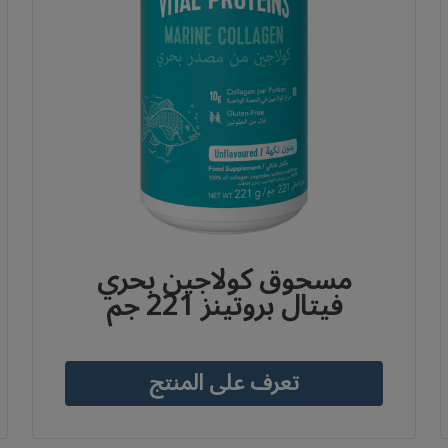
مسحوق كولاجين بحري
فيتال بروتينز 221 جم
تعرف على المنتج