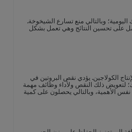
اليومية؛ وبالتالي منع تسارع الشيخوخة.
مل على تحسين النتائج وهي تعمل بشكل
إنتاج الكولاجين. يؤدي نقص البروتين في
ك؛ لتعويض ذلك النقص ولأداء وظائف مهمة
نفس الأهمية، وبالتالي يحصلون على كمية