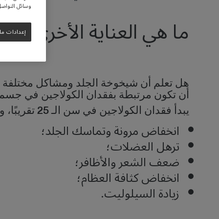
وسائل التواصل 
ما هي العناية الأخرى بال
إعدادات مل
هل تعلم أن شيخوخة الجلد ومشاكل مختلفة م
أن تكون مرتبطة بفقدان الكولاجين في جس
يبدأ فقدان الكولاجين في سن الـ 25 تقريبًا، وله عواقب مثل:
انخفاض مرونة وتماسك الجلد؛
ترهل العضلات؛
ضعف الشعر والأظافر؛
انخفاض كثافة العظام؛
زيادة السيلوليت.