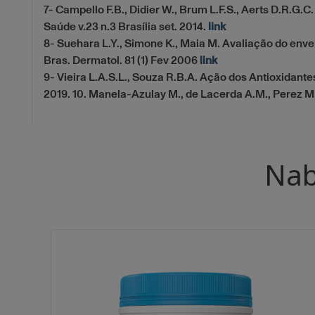
7- Campello F.B., Didier W., Brum L.F.S., Aerts D.R.G.C
Saúde v.23 n.3 Brasília set. 2014.
link
8- Suehara L.Y., Simone K., Maia M. Avaliação do enve
Bras. Dermatol. 81 (1) Fev 2006
link
9- Vieira L.A.S.L., Souza R.B.A. Ação dos Antioxidan
2019. 10. Manela-Azulay M., de Lacerda A.M., Perez M.A
Nab