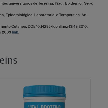
ntes universitários de Teresina, Piauí. Epidemiol. Serv.
ca, Epidemiológica, Laboratorial e Terapêutica. An.
mento Cutâneo. DOI: 10.14295/idonline.v13i48.2210.
un 2003
link
.
eins