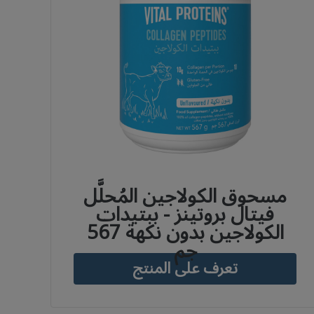
مسحوق الكولاجين المُحلَّل
فيتال بروتينز - ببتيدات
الكولاجين بدون نكهة 567
جم
تعرف على المنتج