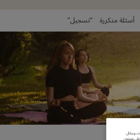
أسئلة متكررة
“تسجيل”
ات وسائل
 على مستوى