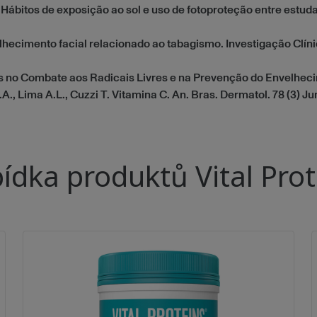
. Hábitos de exposição ao sol e uso de fotoproteção entre estuda
lhecimento facial relacionado ao tabagismo. Investigação Clíni
tes no Combate aos Radicais Livres e na Prevenção do Envelheci
., Lima A.L., Cuzzi T. Vitamina C. An. Bras. Dermatol. 78 (3) J
ídka produktů Vital Prot