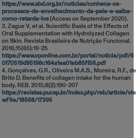
https://www.sbd.org.br/noticias/conheca-os-
processos-de-envelhecimento-da-pele-e-saiba-
como-retarda-los
(Access on September 2020).
3. Zague V, et al. Scientific Basis of the Effects of
Oral Supplementation with Hydrolyzed Collagen
on Skin. Revista Brasileira de Nutrição Funcional.
2016;15(65):19-25
https://www.vponline.com.br/portal/noticia/pdf/6
0f70519d95198c164a1ea01eb85f156.pdf
4. Gonçalves, G.R., Oliveira M.A.S., Moreira, R.F., d
Brito D. Benefits of collagen intake for the human
body. REB. 2015;8(2):190-207
https://revistas.pucsp.br/index.php/reb/article/vi
wFile/18568/17395