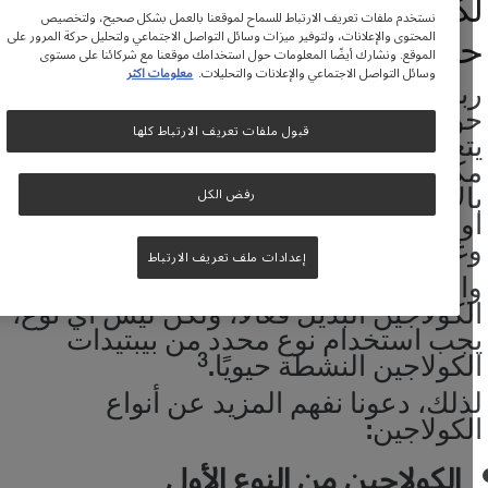
كن هل الكولاجين البديل فعَّال
نستخدم ملفات تعريف الارتباط للسماح لموقعنا بالعمل بشكل صحيح، ولتخصيص
قًا؟
المحتوى والإعلانات، ولتوفير ميزات وسائل التواصل الاجتماعي ولتحليل حركة المرور على
الموقع. ونشارك أيضًا المعلومات حول استخدامك موقعنا مع شركائنا على مستوى
وسائل التواصل الاجتماعي والإعلانات والتحليلات.
معلومات اكثر
بما تكون قد قرأت وسمعت عن "الجدل
ول مكملات الكولاجين"، لا سيما فيما
قبول ملفات تعريف الارتباط كلها
تعلق بقدرة جسمك على امتصاص
كملات الكولاجين وتوجيهها إلى بشرتك،
الإضافة إلى الأوتار، والغضاريف،
رفض الكل
ولعظام، والعضلات، والشعر والأظافر،
غيرهم.
إعدادات ملف تعريف الارتباط
الخبر السار هو، نعم، يمكن أن يكون
لكولاجين البديل فعَّالًا، ولكن ليس أي نوع،
جب استخدام نوع محدد من بيبتيدات
لكولاجين النشطة حيويًا.
3
ذلك، دعونا نفهم المزيد عن أنواع
لكولاجين:
الكولاجين من النوع الأول