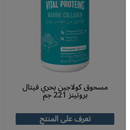
مسحوق كولاجين بحري فيتال
بروتينز 221 جم
تعرف على المنتج