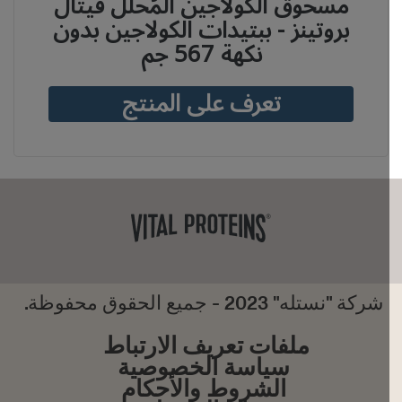
مسحوق الكولاجين المُحلَّل فيتال
بروتينز - ببتيدات الكولاجين بدون
نكهة 567 جم
تعرف على المنتج
شركة "نستله" 2023 - جميع الحقوق محفوظة.
ملفات تعريف الارتباط
سياسة الخصوصية
الشروط والأحكام