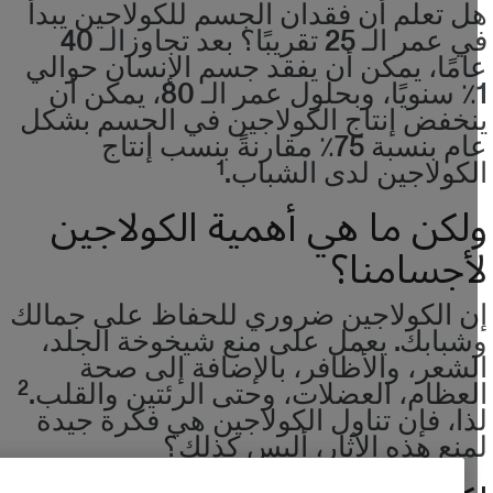
ل تعلم أن فقدان الجسم للكولاجين يبدأ
في عمر الـ 25 تقريبًا؟ بعد تجاوزالـ 40
امًا، يمكن أن يفقد جسم الإنسان حوالي
1٪ سنويًا، وبحلول عمر الـ 80، يمكن أن
نخفض إنتاج الكولاجين في الجسم بشكل
عام بنسبة 75٪ مقارنةً بنسب إنتاج
لكولاجين لدى الشباب.
1
لكن ما هي أهمية الكولاجين
أجسامنا؟
ن الكولاجين ضروري للحفاظ على جمالك
شبابك. يعمل على منع شيخوخة الجلد،
لشعر، والأظافر، بالإضافة إلى صحة
لعظام، العضلات، وحتى الرئتين والقلب.
2
ذا، فإن تناول الكولاجين هي فكرة جيدة
منع هذه الآثار، أليس كذلك؟